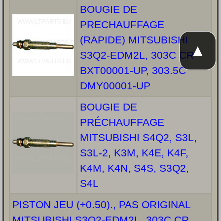
BOUGIE DE
PRECHAUFFAGE
(RAPIDE) MITSUBISHI
▲
S3Q2-EDM2L, 303C CR
BXT00001-UP, 303.5C
DMY00001-UP
BOUGIE DE
PRÉCHAUFFAGE
MITSUBISHI S4Q2, S3L,
S3L-2, K3M, K4E, K4F,
K4M, K4N, S4S, S3Q2,
S4L
PISTON JEU (+0.50)., PAS ORIGINAL
MITSUBISHI S3Q2-EDM2L, 303C CR